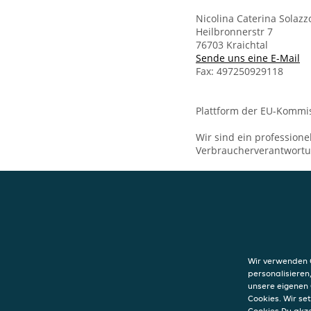
Nicolina Caterina Solaz
Heilbronnerstr 7
76703 Kraichtal
Sende uns eine E-Mail
Fax: 497250929118
Plattform der EU-Kommis
Wir sind ein professione
Verbraucherverantwort
KONTAKT
Ristorante Pizze
Kraichtal
Wir verwenden C
Heilbronnerstr 7
personalisieren
76703
Kraichtal
unsere eigenen 
Cookies. Wir s
Cookies Du akz