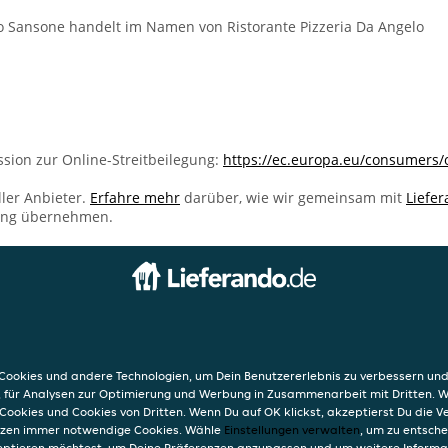
zo Sansone handelt im Namen von Ristorante Pizzeria Da Angelo
sion zur Online-Streitbeilegung:
https://ec.europa.eu/consumers/
ller Anbieter.
Erfahre mehr
darüber, wie wir gemeinsam mit
Liefe
ung übernehmen.
INFO
ria Da Angelo
AGB
Datensc
ookies und andere Technologien, um Dein Benutzererlebnis zu verbessern und
Verwend
, für Analysen zur Optimierung und Werbung in Zusammenarbeit mit Dritten. 
Impres
Cookies und Cookies von Dritten. Wenn Du auf OK klickst, akzeptierst Du die 
etzen immer notwendige Cookies. Wähle
Einstellungen verwalten
, um zu entsch
eptieren möchtest, um Deine Präferenzen anzupassen und um weitere Informa